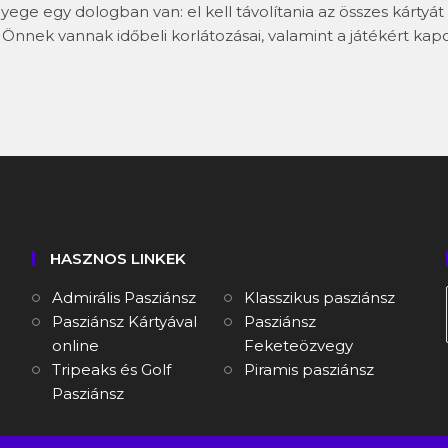
ge egy dologban van: el kell távolítania az összes kártyát
 Önnek vannak időbeli korlátozásai, valamint a játékért kap
HASZNOS LINKEK
Admirális Pasziánsz
Klasszikus pasziánsz
Pasziánsz Kártyával
Pasziánsz
online
Feketeözvegy
Tripeaks és Golf
Piramis pasziánsz
Pasziánsz