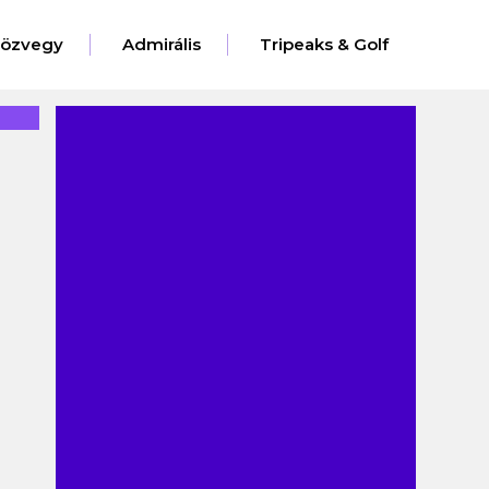
eözvegy
Admirális
Tripeaks & Golf