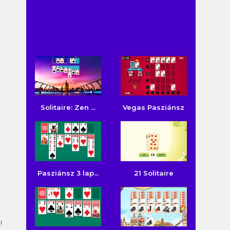
Solitaire: Zen ...
Vegas Pasziánsz
Pasziánsz 3 lap...
21 Solitaire
!