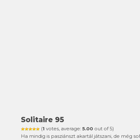
Solitaire 95
(
1
votes, average:
5.00
out of 5)
Ha mindig is pasziánszt akartál játszani, de még so