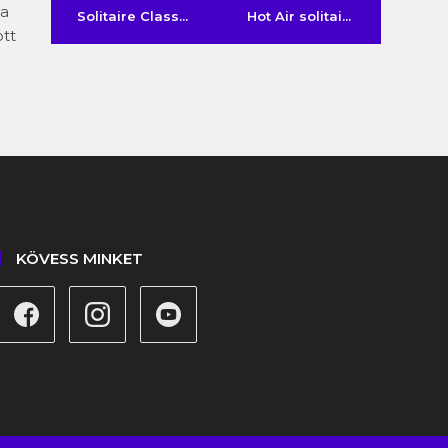
 a
Solitaire Class...
Hot Air solitai...
ott
KÖVESS MINKET