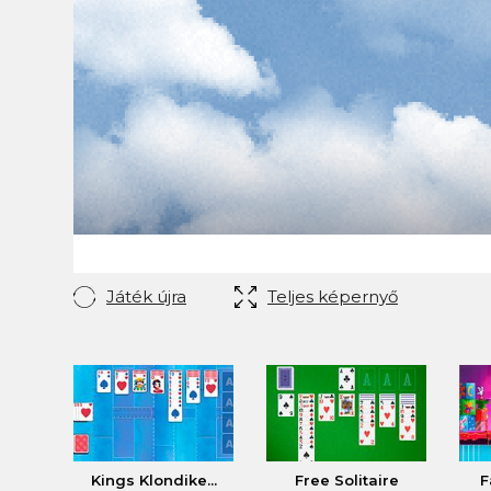
Játék újra
Teljes képernyő
Kings Klondike...
Free Solitaire
F