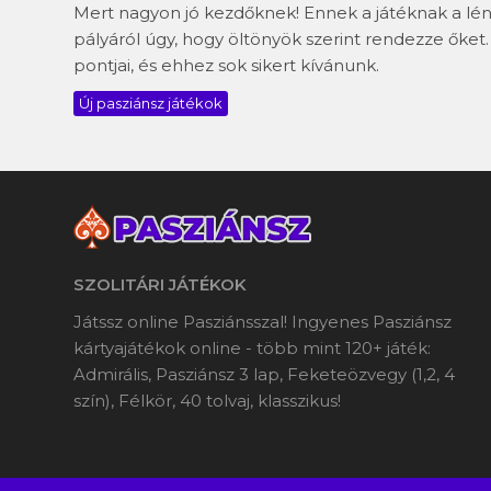
Mert nagyon jó kezdőknek! Ennek a játéknak a lénye
pályáról úgy, hogy öltönyök szerint rendezze őket.
pontjai, és ehhez sok sikert kívánunk.
Új pasziánsz játékok
SZOLITÁRI JÁTÉKOK
Játssz online Pasziánsszal! Ingyenes Pasziánsz
kártyajátékok online - több mint 120+ játék:
Admirális, Pasziánsz 3 lap, Feketeözvegy (1,2, 4
szín), Félkör, 40 tolvaj, klasszikus!