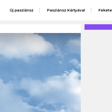
Új pasziánsz
Pasziánsz Kártyával
Feket