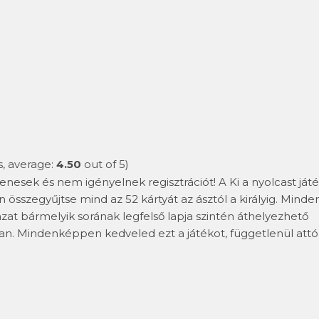
, average:
4.50
out of 5)
yenesek és nem igényelnek regisztrációt! A Ki a nyolcast ját
n összegyűjtse mind az 52 kártyát az ásztól a királyig. Minde
ázat bármelyik sorának legfelső lapja szintén áthelyezhető
n. Mindenképpen kedveled ezt a játékot, függetlenül attól