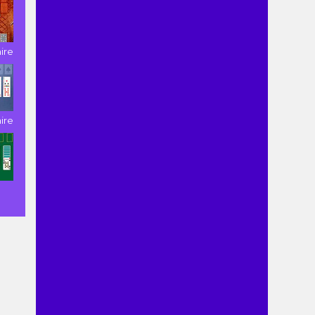
aire
aire