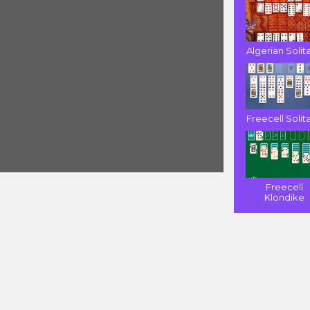
Algerian Solit
Freecell Solit
Freecell
Klondike