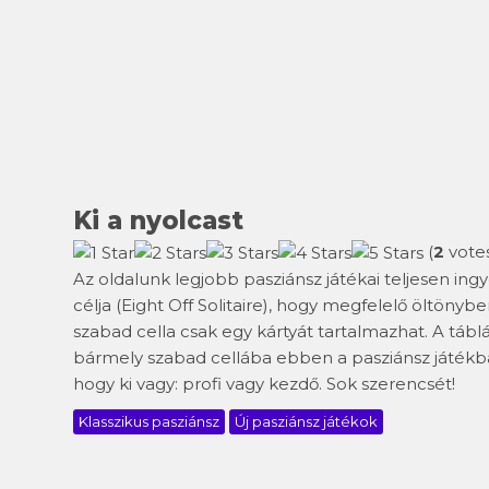
Ki a nyolcast
(
2
votes
Az oldalunk legjobb pasziánsz játékai teljesen ing
célja (Eight Off Solitaire), hogy megfelelő öltönybe
szabad cella csak egy kártyát tartalmazhat. A tábl
bármely szabad cellába ebben a pasziánsz játékba
hogy ki vagy: profi vagy kezdő. Sok szerencsét!
Klasszikus pasziánsz
Új pasziánsz játékok