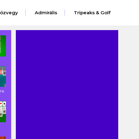
eözvegy
Admirális
Tripeaks & Golf
ire