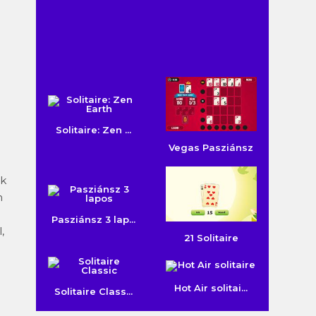
Solitaire: Zen ...
Vegas Pasziánsz
ék
n
Pasziánsz 3 lap...
,
21 Solitaire
Hot Air solitai...
Solitaire Class...