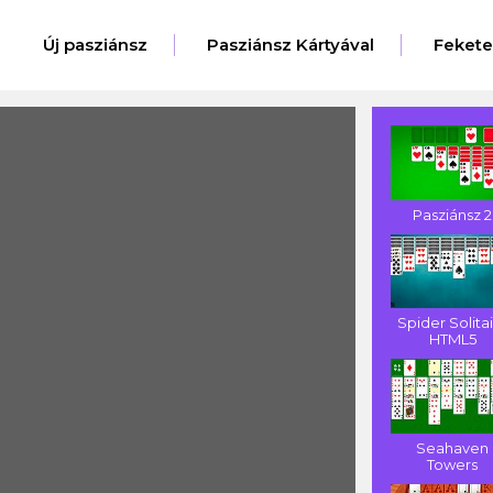
Új pasziánsz
Pasziánsz Kártyával
Feket
Pasziánsz 2
Spider Solita
HTML5
Seahaven
Towers