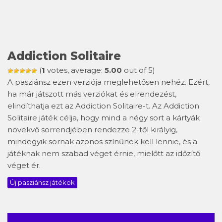
Addiction Solitaire
(
1
votes, average:
5.00
out of 5)
A pasziánsz ezen verziója meglehetősen nehéz. Ezért,
ha már játszott más verziókat és elrendezést,
elindíthatja ezt az Addiction Solitaire-t. Az Addiction
Solitaire játék célja, hogy mind a négy sort a kártyák
növekvő sorrendjében rendezze 2-től királyig,
mindegyik sornak azonos színűnek kell lennie, és a
játéknak nem szabad véget érnie, mielőtt az időzítő
véget ér.
Új pasziánsz játékok