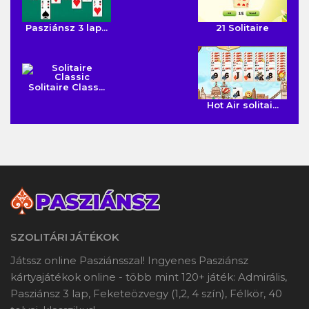
Pasziánsz 3 lap...
21 Solitaire
Solitaire Class...
Hot Air solitai...
SZOLITÁRI JÁTÉKOK
Játssz online Pasziánsszal! Ingyenes Pasziánsz
kártyajátékok online - több mint 120+ játék: Admirális,
Pasziánsz 3 lap, Feketeözvegy (1,2, 4 szín), Félkör, 40