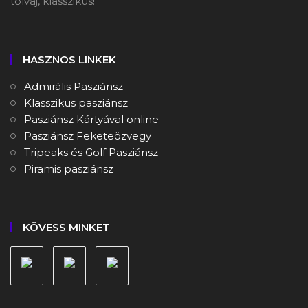
tolvaj, klasszikus!
HASZNOS LINKEK
Admirális Pasziánsz
Klasszikus pasziánsz
Pasziánsz Kártyával online
Pasziánsz Feketeözvegy
Tripeaks és Golf Pasziánsz
Piramis pasziánsz
KÖVESS MINKET