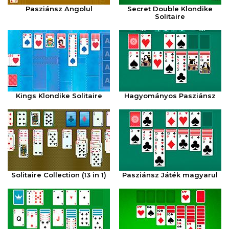
Pasziánsz Angolul
Secret Double Klondike
Solitaire
Kings Klondike Solitaire
Hagyományos Pasziánsz
Solitaire Collection (13 in 1)
Pasziánsz Játék magyarul