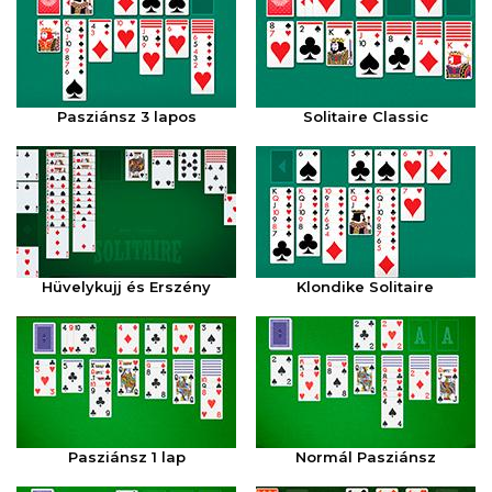
Pasziánsz 3 lapos
Solitaire Classic
Hüvelykujj és Erszény
Klondike Solitaire
Pasziánsz 1 lap
Normál Pasziánsz