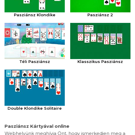
Pasziánsz Klondike
Pasziánsz 2
Téli Pasziánsz
Klasszikus Pasziánsz
Double Klondike Solitaire
Pasziánsz Kártyával online
Webhelyünk meghívja Önt, hogy ismerkedjen meg a