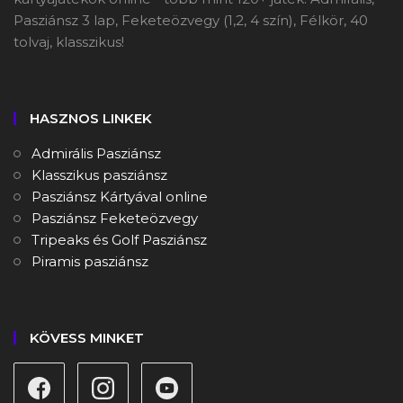
Pasziánsz 3 lap, Feketeözvegy (1,2, 4 szín), Félkör, 40
tolvaj, klasszikus!
HASZNOS LINKEK
Admirális Pasziánsz
Klasszikus pasziánsz
Pasziánsz Kártyával online
Pasziánsz Feketeözvegy
Tripeaks és Golf Pasziánsz
Piramis pasziánsz
KÖVESS MINKET