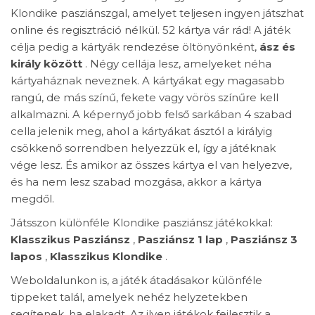
Klondike pasziánszgal, amelyet teljesen ingyen játszhat
online és regisztráció nélkül. 52 kártya vár rád! A játék
célja pedig a kártyák rendezése öltönyönként,
ász és
király között
. Négy cellája lesz, amelyeket néha
kártyaháznak neveznek. A kártyákat egy magasabb
rangú, de más színű, fekete vagy vörös színűre kell
alkalmazni. A képernyő jobb felső sarkában 4 szabad
cella jelenik meg, ahol a kártyákat ásztól a királyig
csökkenő sorrendben helyezzük el, így a játéknak
vége lesz. És amikor az összes kártya el van helyezve,
és ha nem lesz szabad mozgása, akkor a kártya
megdől.
Játsszon különféle Klondike pasziánsz játékokkal:
Klasszikus Pasziánsz
,
Pasziánsz 1 lap
,
Pasziánsz 3
lapos
,
Klasszikus Klondike
.
Weboldalunkon is, a játék átadásakor különféle
tippeket talál, amelyek nehéz helyzetekben
segítenek, ha elakadt. Az ilyen játékok fejlesztik a