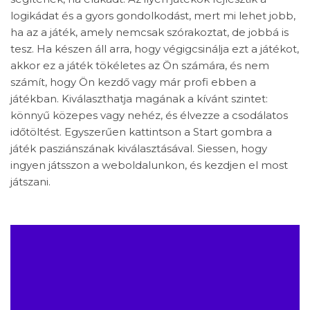
logikádat és a gyors gondolkodást, mert mi lehet jobb,
ha az a játék, amely nemcsak szórakoztat, de jobbá is
tesz. Ha készen áll arra, hogy végigcsinálja ezt a játékot,
akkor ez a játék tökéletes az Ön számára, és nem
számít, hogy Ön kezdő vagy már profi ebben a
játékban. Kiválaszthatja magának a kívánt szintet:
könnyű közepes vagy nehéz, és élvezze a csodálatos
időtöltést. Egyszerűen kattintson a Start gombra a
játék pasziánszának kiválasztásával. Siessen, hogy
ingyen játsszon a weboldalunkon, és kezdjen el most
játszani.