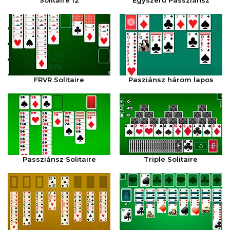
Solitaire 12
Egyszerű Passziánsz
FRVR Solitaire
Pasziánsz három lapos
Passziánsz Solitaire
Triple Solitaire