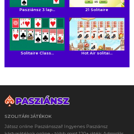
Pasziánsz 3 lap...
21 Solitaire
Solitaire Class...
Hot Air solitai...
SZOLITÁRI JÁTÉKOK
Játssz online Pasziánsszal! Ingyenes Pasziánsz
kártyajátékok online - több mint 120+ játék: Admirális,