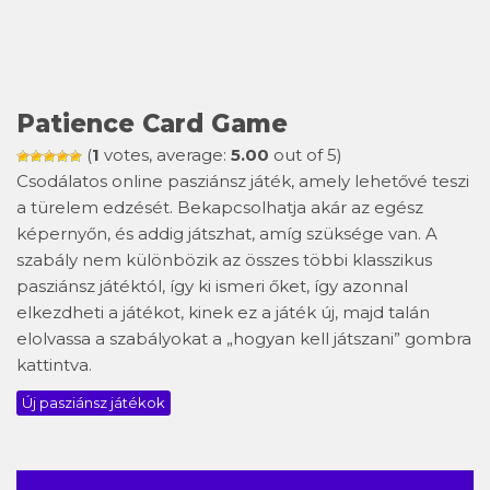
Patience Card Game
(
1
votes, average:
5.00
out of 5)
Csodálatos online pasziánsz játék, amely lehetővé teszi
a türelem edzését. Bekapcsolhatja akár az egész
képernyőn, és addig játszhat, amíg szüksége van. A
szabály nem különbözik az összes többi klasszikus
pasziánsz játéktól, így ki ismeri őket, így azonnal
elkezdheti a játékot, kinek ez a játék új, majd talán
elolvassa a szabályokat a „hogyan kell játszani” gombra
kattintva.
Új pasziánsz játékok