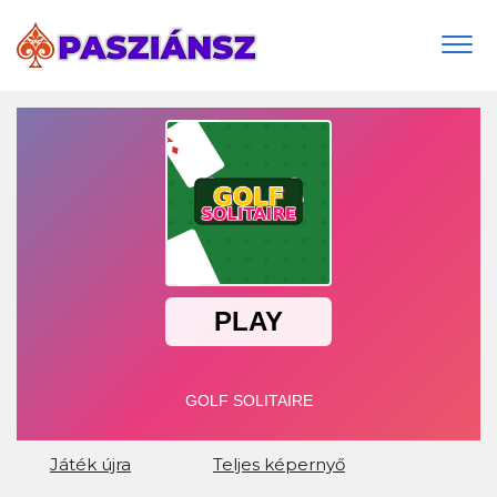
Togg
navi
Játék újra
Teljes képernyő