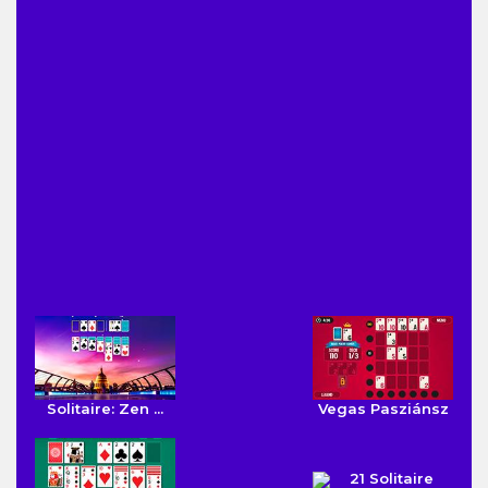
Solitaire: Zen ...
Vegas Pasziánsz