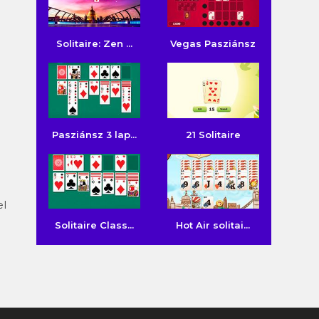
Solitaire: Zen ...
Vegas Pasziánsz
Pasziánsz 3 lap...
21 Solitaire
el
Solitaire Class...
Hot Air solitai...