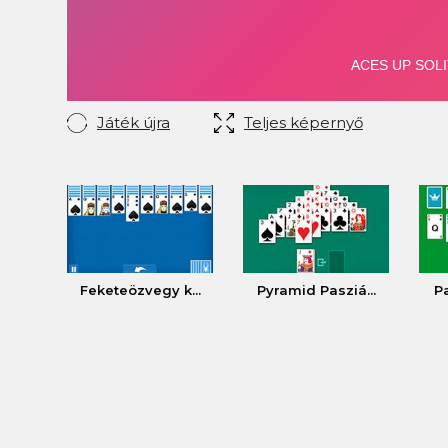
Játék újra
Teljes képernyő
Feketeözvegy k...
Pyramid Pasziá...
Pa