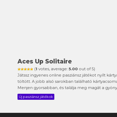
Aces Up Solitaire
(
1
votes, average:
5.00
out of 5)
Játssz ingyenes online pasziánsz játékot nyílt kárty
töltött. A jobb alsó sarokban található kártyacsom
Menjen gyorsabban, és találja meg magát a gyönyö
Új pasziánsz játékok