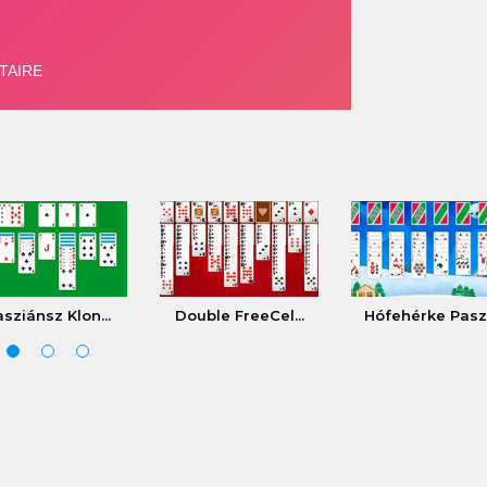
sziánsz Klon...
Double FreeCel...
Hófehérke Pasz.