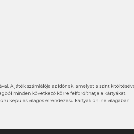
ával. A játék számlálója az időnek, amelyet a szint kitöltésév
agból minden következő körre felfordíthatja a kártyákat.
rű képű és világos elrendezésű kártyák online világában.