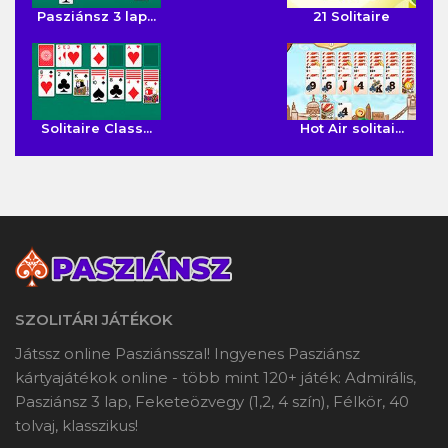
Pasziánsz 3 lap...
21 Solitaire
Solitaire Class...
Hot Air solitai...
SZOLITÁRI JÁTÉKOK
Játssz online Pasziánsszal! Ingyenes Pasziánsz
kártyajátékok online - több mint 120+ játék: Admirális,
Pasziánsz 3 lap, Feketeözvegy (1,2, 4 szín), Félkör, 40
tolvaj, klasszikus!