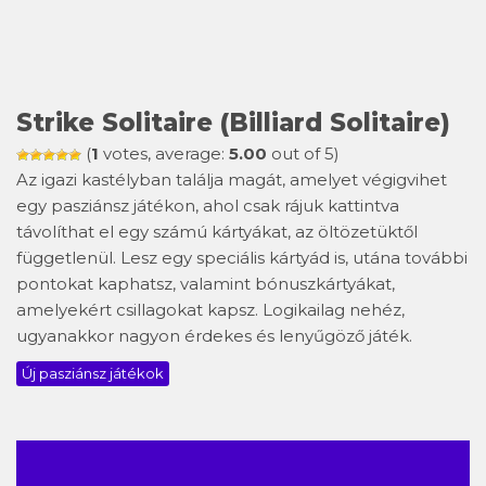
Strike Solitaire (Billiard Solitaire)
(
1
votes, average:
5.00
out of 5)
Az igazi kastélyban találja magát, amelyet végigvihet
egy pasziánsz játékon, ahol csak rájuk kattintva
távolíthat el egy számú kártyákat, az öltözetüktől
függetlenül. Lesz egy speciális kártyád is, utána további
pontokat kaphatsz, valamint bónuszkártyákat,
amelyekért csillagokat kapsz. Logikailag nehéz,
ugyanakkor nagyon érdekes és lenyűgöző játék.
Új pasziánsz játékok