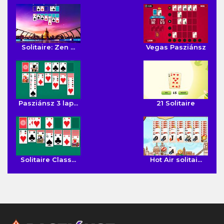
Solitaire: Zen ...
Vegas Pasziánsz
Pasziánsz 3 lap...
21 Solitaire
Solitaire Class...
Hot Air solitai...