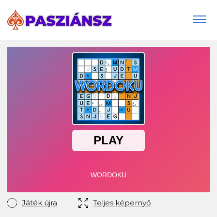
Togg
navi
Játék újra
Teljes képernyő