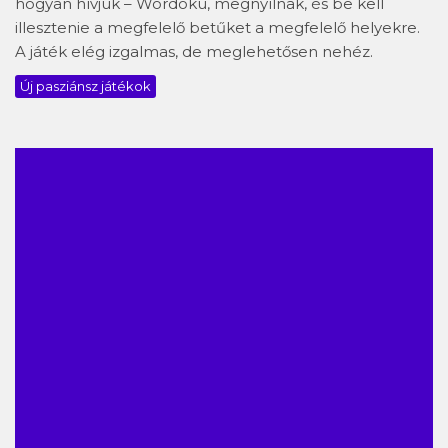
hogyan hívjuk – Wordoku, megnyílnak, és be kell
illesztenie a megfelelő betűket a megfelelő helyekre.
A játék elég izgalmas, de meglehetősen nehéz.
Új pasziánsz játékok