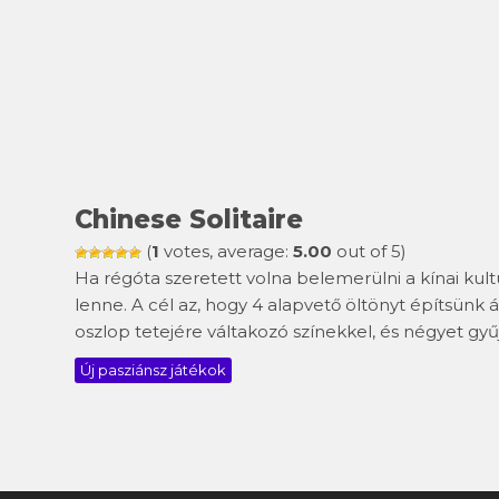
Chinese Solitaire
(
1
votes, average:
5.00
out of 5)
Ha régóta szeretett volna belemerülni a kínai kultú
lenne. A cél az, hogy 4 alapvető öltönyt építsünk á
oszlop tetejére váltakozó színekkel, és négyet gyű
Új pasziánsz játékok