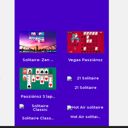
Solitaire: Zen ...
Vegas Pasziánsz
k
21 Solitaire
Pasziánsz 3 lap...
Hot Air solitai...
Solitaire Class...