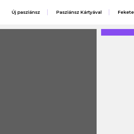
Új pasziánsz
Pasziánsz Kártyával
Feket