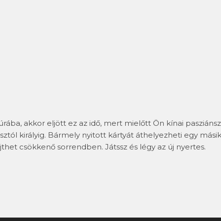
rába, akkor eljött ez az idő, mert mielőtt Ön kínai pasziánsz
sztól királyig. Bármely nyitott kártyát áthelyezheti egy mási
jthet csökkenő sorrendben. Játssz és légy az új nyertes.