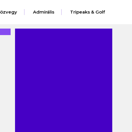
eözvegy
Admirális
Tripeaks & Golf