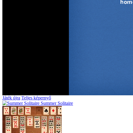
Játék újra
Teljes képernyő
Summer Solitaire