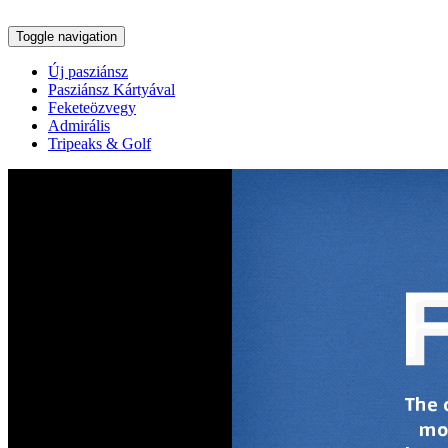
Toggle navigation
Új pasziánsz
Pasziánsz Kártyával
Feketeözvegy
Admirális
Tripeaks & Golf