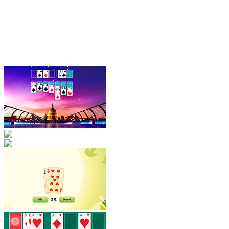
Solitaire: Zen ...
Vegas Pasziánsz
Pasziánsz 3 lap...
21 Solitaire