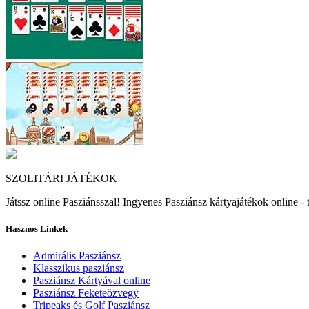
Solitaire Class...
Hot Air solitai...
SZOLITÁRI JÁTÉKOK
Játssz online Pasziánsszal! Ingyenes Pasziánsz kártyajátékok online - 
Hasznos Linkek
Admirális Pasziánsz
Klasszikus pasziánsz
Pasziánsz Kártyával online
Pasziánsz Feketeözvegy
Tripeaks és Golf Pasziánsz