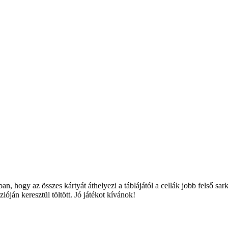
an, hogy az összes kártyát áthelyezi a táblájától a cellák jobb felső sa
óján keresztül töltött. Jó játékot kívánok!