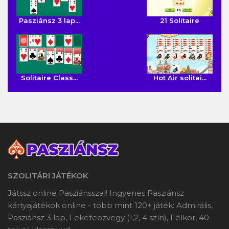
Pasziánsz 3 lap...
21 Solitaire
Solitaire Class...
Hot Air solitai...
SZOLITÁRI JÁTÉKOK
Játssz online Pasziánsszal! Ingyenes Pasziánsz
kártyajátékok online - több mint 120+ játék: Admirális,
Pasziánsz 3 lap, Feketeözvegy (1,2, 4 szín), Félkör, 40