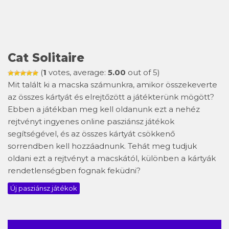
Cat Solitaire
(
1
votes, average:
5.00
out of 5)
Mit talált ki a macska számunkra, amikor összekeverte
az összes kártyát és elrejtőzött a játékterünk mögött?
Ebben a játékban meg kell oldanunk ezt a nehéz
rejtvényt ingyenes online pasziánsz játékok
segítségével, és az összes kártyát csökkenő
sorrendben kell hozzáadnunk. Tehát meg tudjuk
oldani ezt a rejtvényt a macskától, különben a kártyák
rendetlenségben fognak feküdni?
Új pasziánsz játékok