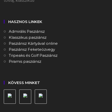
tolvaj, klasszikus!
HASZNOS LINKEK
Admirális Pasziánsz
Klasszikus pasziánsz
Pasziánsz Kártyával online
Pasziánsz Feketeözvegy
Tripeaks és Golf Pasziánsz
Piramis pasziánsz
KÖVESS MINKET