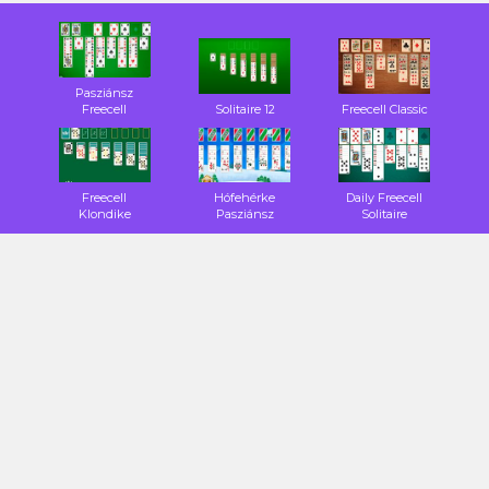
Pasziánsz
Freecell
Solitaire 12
Freecell Classic
Freecell
Hófehérke
Daily Freecell
Klondike
Pasziánsz
Solitaire