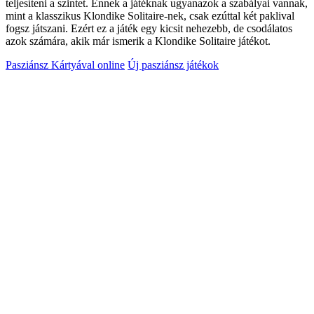
teljesíteni a szintet. Ennek a játéknak ugyanazok a szabályai vannak,
mint a klasszikus Klondike Solitaire-nek, csak ezúttal két paklival
fogsz játszani. Ezért ez a játék egy kicsit nehezebb, de csodálatos
azok számára, akik már ismerik a Klondike Solitaire játékot.
Pasziánsz Kártyával online
Új pasziánsz játékok