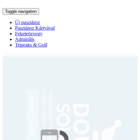
Toggle navigation
Új pasziánsz
Pasziánsz Kártyával
Feketeözvegy
Admirális
Tripeaks & Golf