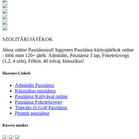
Vegas Pasziánsz
Pasziánsz 3 lap...
21 Solitaire
Solitaire Class...
Hot Air solitai...
SZOLITÁRI JÁTÉKOK
Játssz online Pasziánsszal! Ingyenes Pasziánsz kártyajátékok online
- több mint 120+ játék: Admirális, Pasziánsz 3 lap, Feketeözvegy
(1,2, 4 szín), Félkör, 40 tolvaj, klasszikus!
Hasznos Linkek
Admirális Pasziánsz
Klasszikus pasziánsz
Pasziánsz Kártyával online
Pasziánsz Feketeözvegy
Tripeaks és Golf Pasziánsz
Piramis pasziánsz
Kövess minket